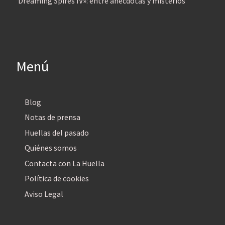
‘Dreaming Spires IV»: entre anécdotas y misterios
Menú
Blog
Notas de prensa
Huellas del pasado
Quiénes somos
Contacta con La Huella
Política de cookies
Aviso Legal