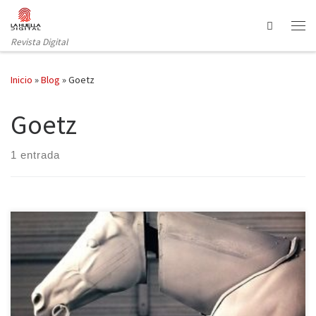
Saltar al contenido
Search
Revista Digital
Inicio
»
Blog
»
Goetz
Goetz
1 entrada
«All the World’s a Stage: Works from the Goetz Collection» es el
título de la exposición que se puede visitar desde el 21 de
febrero hasta el 14 de junio de 2015 en la Sala de Arte Santander