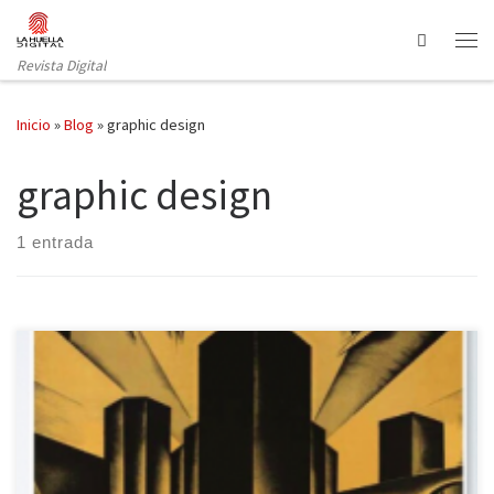
Saltar al contenido
Search
Revista Digital
Inicio
»
Blog
»
graphic design
graphic design
1 entrada
Uno de los géneros más destacables de las últimas décadas es la
novela gráfica. En otros artículos, La Huella Digital ha hecho
reseñas de muchas obras, pues cuentan con un público creciente.