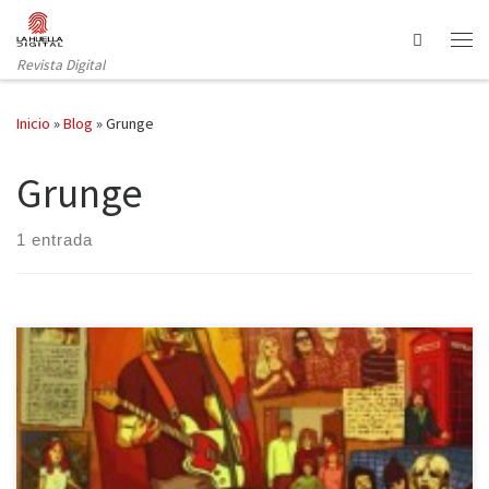
Saltar al contenido
Search
Revista Digital
Inicio
»
Blog
»
Grunge
Grunge
1 entrada
Manuel Astur firma una primera novela decepcionante
ambientada en la década de los noventa con el grunge de fondo
y con un tema tan trillado como la adolescencia. Más o menos por