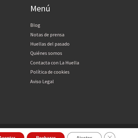
Menú
Blog
Notas de prensa
Huellas del pasado
Quiénes somos
Contacta con La Huella
Política de cookies
Aviso Legal
Cerrar el ban
Aceptar
Rechazar
Ajustes