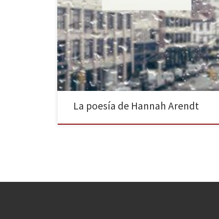
“La poesía ha sido muy importante en mi vida”,
afirmaba Hannah Arendt en una entrevista. Sin
embargo, no son muchos los que saben que la
pensadora alemana, además de filósofa, también fue
poeta. Ahora, la editorial Herder recoge en un
volumen sus Poemas, traducidos al castellano por
Alberto Ciria. La […]
La poesía de Hannah Arendt