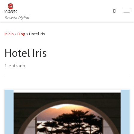
Saltar al contenido
Search
Revista Digital
Inicio
»
Blog
»
Hotel Iris
Hotel Iris
1 entrada
Hotel Iris es, probablemente, la novela más extraña de Yoko
Ogawa y, sin duda, la más difícil de valorar. Siempre he apreciado
su versatilidad, siendo capaz de coquetear con géneros muy