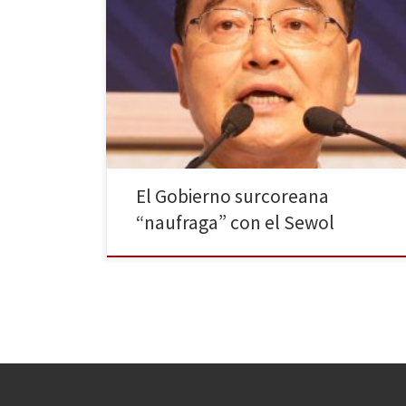
Los equipos de rescate siguen los trabajos para
recuperar a las últimas víctimas del hundimiento del
buque que trasportaba a más de trescientos
estudiantes de instituto, mientras siguen las
investigaciones para aclarar las causas del accidente y
el Gobierno de Park trata de recuperarse de las
heridas en su popularidad […]
El Gobierno surcoreana
“naufraga” con el Sewol