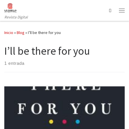
Saltar al contenido
Search
Revista Digital
Inicio
»
Blog
»
I’ll be there for you
I’ll be there for you
1 entrada
No cabe duda que en los últimos años las series de televisión se
han ido convirtiendo cada vez más en una de las principales
fuentes de entretenimiento, teniendo una amplia cantidad de