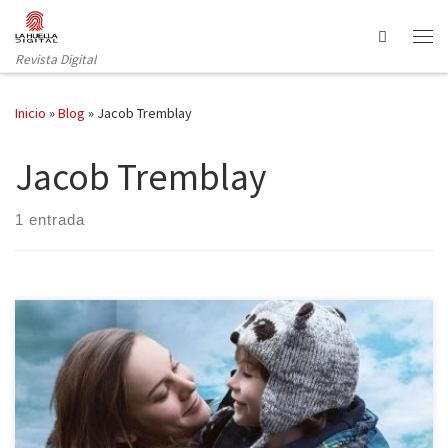
Saltar al contenido
Search
Revista Digital
Inicio
»
Blog
»
Jacob Tremblay
Jacob Tremblay
1 entrada
¿Imaginas vivir sin saber cómo es la sensación de notar el aire
fresco en la cara?, ¿sin saber cómo es el tacto de la arena?, ¿sin
saber siquiera si el mar es real? La Habitación es capaz de