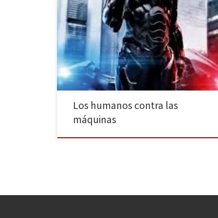
De la mano del director José Padilha, hoy viernes 14
de Febrero, se estrena en nuestras pantallas la nueva
película de RoboCop, que nos cuenta de nuevo su
historia, de una manera más moderna, pero como
siempre, con mucha acción y tiroteos. Es el año 2028,
una época en la […]
Los humanos contra las
máquinas