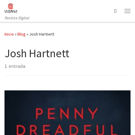
Saltar al contenido
Search
Revista Digital
Inicio
»
Blog
»
Josh Hartnett
Josh Hartnett
1 entrada
La nueva ficción televisiva se viste de negro y sangre. El morbo y el
sexo como epicentros de las nuevas historias de la televisión que
exploran el lado más siniestro de la humanidad. El último estreno: