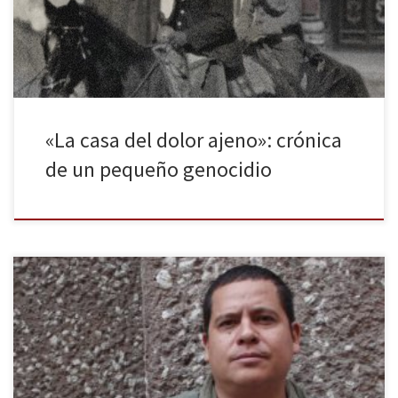
en nombre de un ideal, y los héroes únicamente tienen una cara,
son planos y de nobles ideales sin matiz alguno. México […]
«La casa del dolor ajeno»: crónica
de un pequeño genocidio
Agradecemos desde La Huella Digital a Julián Herbert y a Malpaso
Ediciones por concedernos esta entrevista y contestar a nuestras
preguntas. PREGUNTA: Ésta, tu primera novela, no ha sido
publicada en España hasta ahora. ¿Qué crees que puede
encontrar en ella un lector español de tu obra que la diferencia