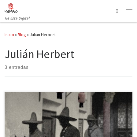
Saltar al contenido
Search
Revista Digital
Inicio
»
Blog
»
Julián Herbert
Julián Herbert
3 entradas
Todos los estados guardan vergüenzas y cadáveres en el armario.
Las gloriosas revoluciones mitificadas desde las instituciones y la
cultura popular suelen arrojar tierra sobre las injusticias cometidas