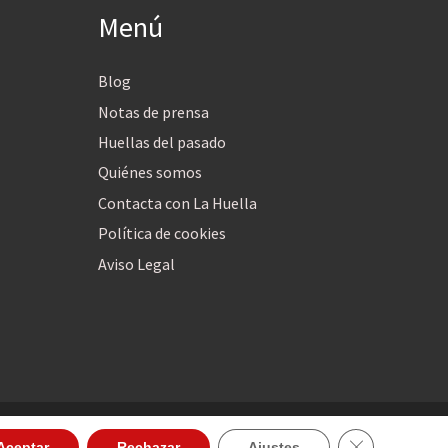
Menú
Blog
Notas de prensa
Huellas del pasado
Quiénes somos
Contacta con La Huella
Política de cookies
Aviso Legal
Cerrar el ban
Aceptar
Rechazar
Ajustes