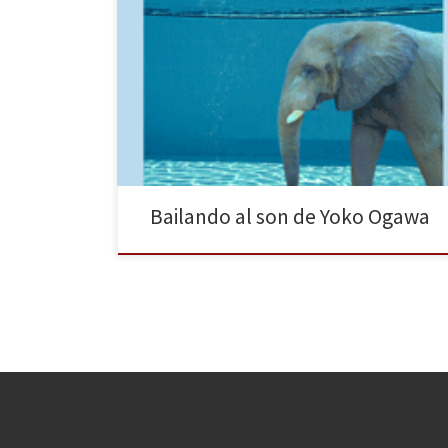
De la mano de Funambulista, Yoko Ogawa regresa al
panorama literario con Bailando con elefante y gato,
la historia de un niño que descubre su pasión en el
ajedrez. Si ya en La fórmula preferida del profesor,
nos desveló ciertos misterios de las matemáticas, en la
que es su última […]
Bailando al son de Yoko Ogawa