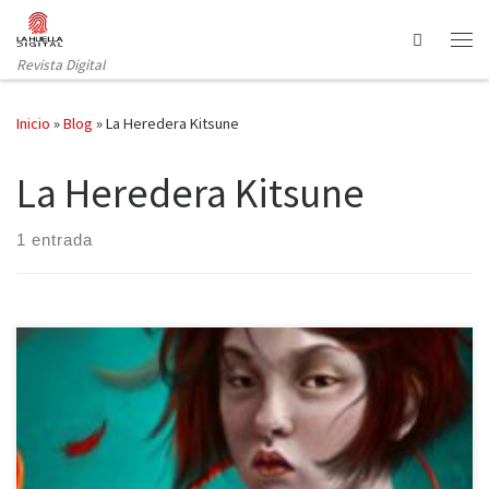
Saltar al contenido
Search
Revista Digital
Inicio
»
Blog
»
La Heredera Kitsune
La Heredera Kitsune
1 entrada
Lo nuevo de Amanecer se titula La Heredera Kitsune, escrito
por Natalia Sánchez Diana. Las culturas orientales tienen una
nutrida mitología. Los kitsune o el hijo rojo de la portada nos dan