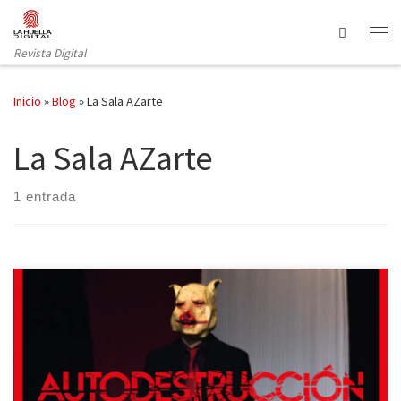
Saltar al contenido
Search
Revista Digital
Inicio
»
Blog
»
La Sala AZarte
La Sala AZarte
1 entrada
La Sala AZarte presentará el próximo viernes el último pase de
Autodestrucción tras colgar el cartel de «completo» en los tres
anteriores. La nueva obra de La Compañía del Krisol está basada