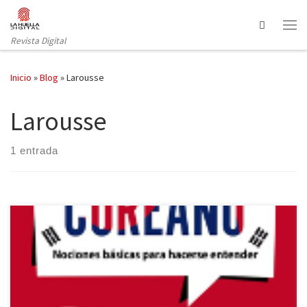
Saltar al contenido
Search
Revista Digital
Inicio
»
Blog
»
Larousse
Larousse
1 entrada
Despegamos es un método para aprender coreano publicado por
Larousse.