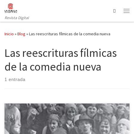
Saltar al contenido
Search
Revista Digital
Inicio
»
Blog
»
Las reescrituras fílmicas de la comedia nueva
Las reescrituras fílmicas
de la comedia nueva
1 entrada
La editorial Peter Lang publica Las reescrituras fílmicas de la
comedia nueva, de Alba Carmona. Es el primer libro dedicado en