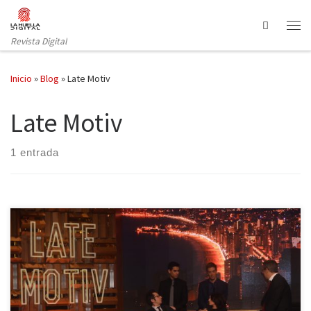
Saltar al contenido
Search
Revista Digital
Inicio
»
Blog
»
Late Motiv
Late Motiv
1 entrada
“Os comportáis como público pero sois la prensa”. Con cara de
felicidad y como Pedro por su casa, pues suya es ahora, Andreu
Buenafuente nos recibía en el plató de su nuevo hogar para