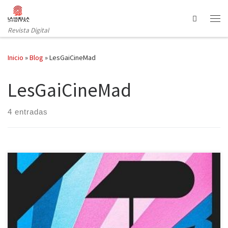
Saltar al contenido
Search
Revista Digital
Inicio
»
Blog
»
LesGaiCineMad
LesGaiCineMad
4 entradas
LesGaiCineMad celebra su 25º aniversario de manera presencial
con casi 100 películas entre largometrajes, documentales y cortos
Brays Efe, Itziar Castro o Fátima Baeza formarán parte del jurado
Madrid, 21 de octubre de 2020. El festival internacional de cine de