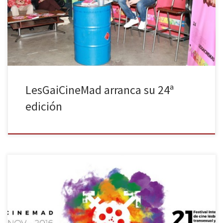
con más afluencia de público de toda la Comunidad de Madrid.
LesGaiCineMad continúa con una finalidad muy clara desde sus
inicios,como comentaba el director del […]
LesGaiCineMad arranca su 24ª
edición
Un año más ha comenzado el LesGaiCineMad, el Festival
Internacional de Cine LGBT de Madrid, este año con más de 110
películas, 18 sedes oficiales y 5 municipios, ya que además de