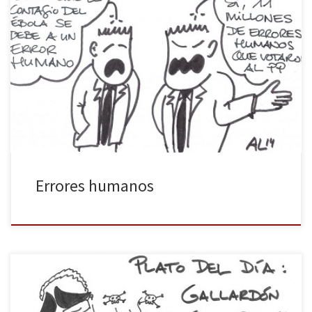
La responsabilidad es de la enfermera, dicen los auténticos
responsables. Ella se tocó la cara, ella mintió, ella ocultó datos.
«Culpable», claman los medios palmeros. Los verdaderos
responsables, Ana Mato como ministra de Sanidad y Mariano Rajoy
como presidente que la nombró, sonríen complacidos. En
realidad, según las últimas encuestas […]
Errores humanos