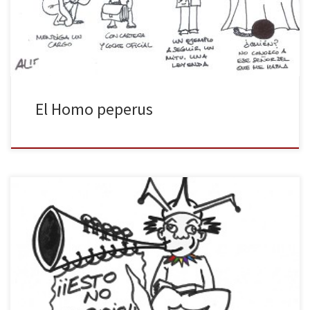
súper héroe no llega ni a la categoría de robaperas, muere y
desaparece. En el proceso, eso sí, se cubre […]
El Homo peperus
Todo lo que va a leer a continuación es falso, salvo alguna cosa.
NACIONAL De acuerdo con el nuevo argumentario anticrisis
elaborado por el departamento de comunicación del Partido
Popular, Rodrigo Rato pasa a ser «ese señor del que usted me
habla y que ya nada tiene que ver con […]