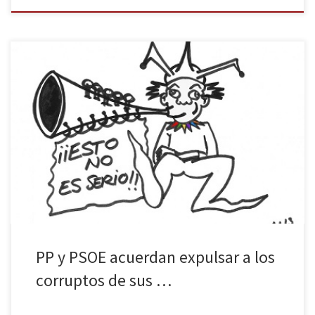
Todo lo que va a leer a continuación es falso, salvo alguna cosa.
NACIONAL Después de que Mariano Rajoy recibiera las
felicitaciones más efusivas de la Unión Europea por haber traído el
ébola al continente, el estadista visionario ha decidido ir más allá.
«Me propongo importar más enfermedades infecciosas», ha […]
PP y PSOE acuerdan expulsar a los
corruptos de sus …