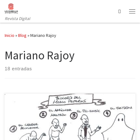
Saltar al contenido
Search
Revista Digital
Inicio
»
Blog
»
Mariano Rajoy
Mariano Rajoy
18 entradas
El Homo peperus nace, crece a la sombra de alguna figura de
relumbrón (Fraga, Aznar, Aguirre), se reproduce (preferentemente
en Suiza) y, cuando se descubre que, en realidad, ese supuesto