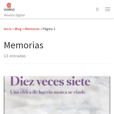
Saltar al contenido
Search
Revista Digital
Inicio
»
Blog
»
Memorias
»
Página 2
Memorias
13 entradas
La periodista y escritora Maruja Torres acaba de presentar su
último libro, Diez veces siete, en el que hace balance personal y
profesional de su vida en retrospectiva, tomando como punto de