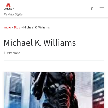
Saltar al contenido
Search
Revista Digital
Inicio
»
Blog
»
Michael K. Williams
Michael K. Williams
1 entrada
De la mano del director José Padilha, hoy viernes 14 de Febrero,
se estrena en nuestras pantallas la nueva película de RoboCop,
que nos cuenta de nuevo su historia, de una manera más