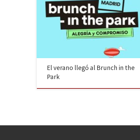
Importados desde Barcelona pero ya cañís de pro, los
Brunch in the Park vuelven al estío madrileño para
hacernos pasar las mejores tardes electrónicas. Por si
todavía no sabes de qué van los Brunchies, te lo
cuento muy brevemente. Coges y te vas el domingo al
Tierno Galván, el […]
El verano llegó al Brunch in the
Park