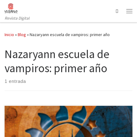
Saltar al contenido
Search
Revista Digital
Inicio
»
Blog
»
Nazaryann escuela de vampiros: primer año
Nazaryann escuela de
vampiros: primer año
1 entrada
Niña Lobo Editorial publica Nazaryann Escuela de Vampiros: