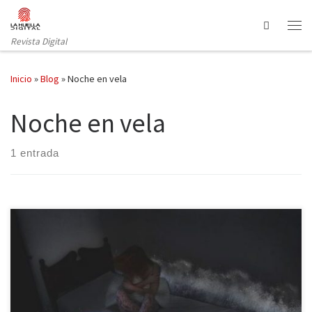
Saltar al contenido
Search
Revista Digital
Inicio
»
Blog
»
Noche en vela
Noche en vela
1 entrada
Son las tres. Las tres de una noche oscura y fría, más oscura y fría
de lo normal. Creo despertar envuelta en un escalofrío aunque en
realidad aún no he dormido. La oscuridad es espesa, palpable, la