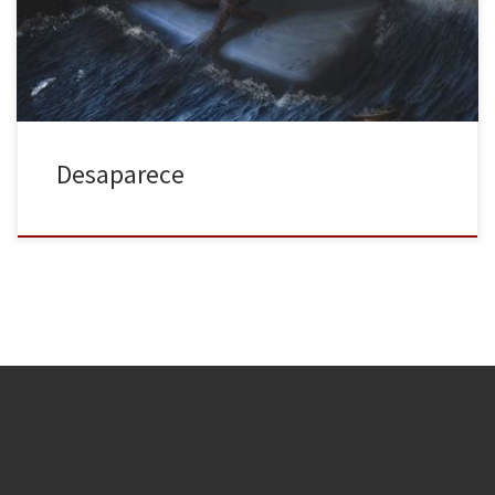
siento, la saboreo. Me ahoga. Me revuelvo entre las sábanas
buscando cobijo pero […]
Desaparece