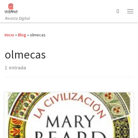
Saltar al contenido
Search
Revista Digital
Inicio
»
Blog
»
olmecas
olmecas
1 entrada
La editorial Crítica (Grupo Planeta) ha publicado la última obra de
Mary Beard, Premio Princesa de Asturias de Ciencias Sociales en
2016, un libro sobre el arte y la forma de ver la realidad por los