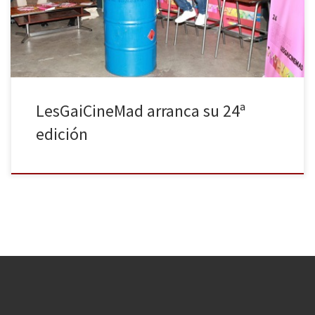
LesGaiCineMad continúa con una finalidad muy clara desde sus
inicios,como comentaba el director del […]
LesGaiCineMad arranca su 24ª
edición