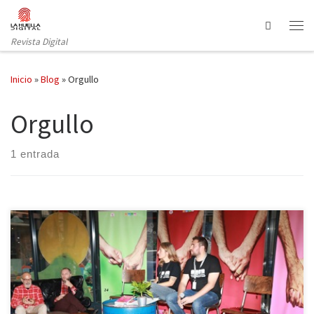
Saltar al contenido
Search
Revista Digital
Inicio
»
Blog
»
Orgullo
Orgullo
1 entrada
125 películas por todo Madrid, 23 sedes, 28 salas y 24 años de
recorrido son los números de la nueva edición del festival de cine
con más afluencia de público de toda la Comunidad de Madrid.