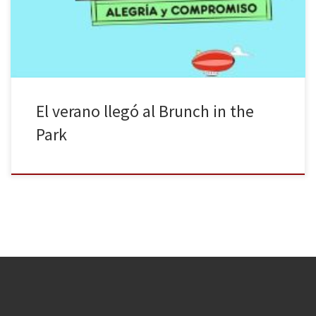
los Brunchies, te lo cuento muy brevemente. Coges y te vas el
domingo al Tierno Galván, el […]
El verano llegó al Brunch in the
Park