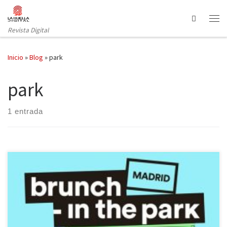
Saltar al contenido
Search
Revista Digital
Inicio
»
Blog
»
park
park
1 entrada
Importados desde Barcelona pero ya cañís de pro, los Brunch in
the Park vuelven al estío madrileño para hacernos pasar las
mejores tardes electrónicas. Por si todavía no sabes de qué van