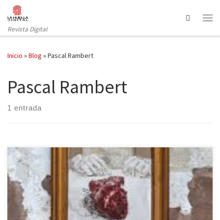
Saltar al contenido
Search
Revista Digital
Inicio
»
Blog
»
Pascal Rambert
Pascal Rambert
1 entrada
Pascal Rambert sorprendió en 2015 a los espectadores del
Festival Grec, en Barcelona, y del Festival de Otoño a Primavera,
en Madrid, con su pieza más representada y galardonada, La
clausura del amor. El montaje, protagonizado en su versión