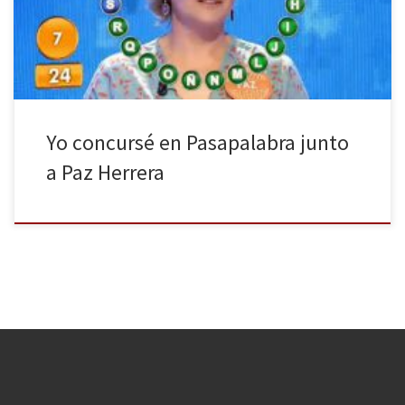
de Pasapalabra, finalmente logró el bote de 1.310.000€. Quien la
sigue, la consigue. Le pasó a Emilio Aragón con […]
Yo concursé en Pasapalabra junto
a Paz Herrera