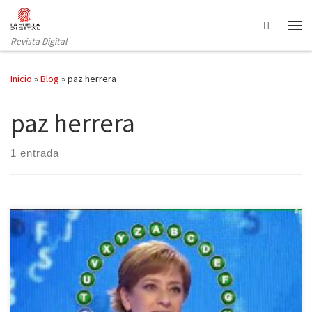
Saltar al contenido
Search
Revista Digital
Inicio
»
Blog
»
paz herrera
paz herrera
1 entrada
Con 30 minutos de oro a sus espaldas, record de programas
ganados y de dinero acumulado, y habiéndose metido en el
bolsillo a la audiencia de media España, Paz Herrera, concursante