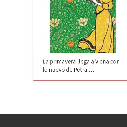
Petra Hartlieb nos lleva de vuelta a la historia de
Marie, Oskar y la familia Schnitzler con Primavera en
Viena, publicado por Siruela. Las calles de esta
ciudad, el Imperio Austrohúngaro ,serán participes de
cómo evoluciona la historia de estos personajes que
tratan de estabilizar su día a día de cara […]
La primavera llega a Viena con
lo nuevo de Petra …