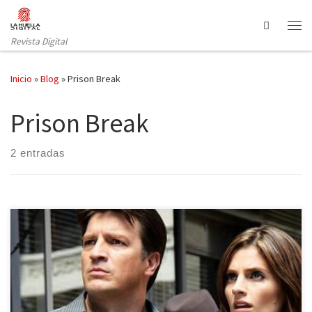
Saltar al contenido
Search
Revista Digital
Inicio
»
Blog
»
Prison Break
Prison Break
2 entradas
Es bien sabido por todos lo complicado que puede llegar a ser
darle un cierre a una trama abierta durante muchos años. Por más
que uno lo intente, no a todo el mundo acabará contentándole