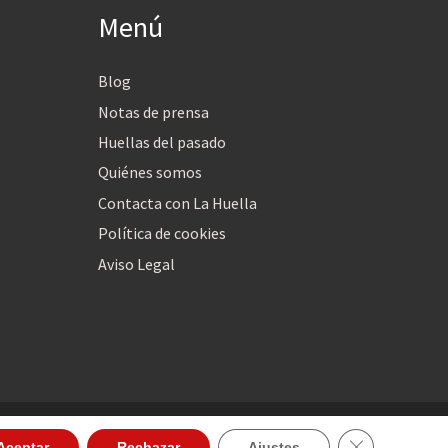
Menú
Blog
Notas de prensa
Huellas del pasado
Quiénes somos
Contacta con La Huella
Política de cookies
Aviso Legal
Cerrar el ban
Aceptar
Rechazar
Ajustes