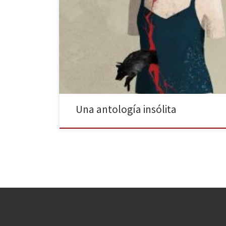
Siempre tengo el mismo problema cuando termino
de leer una antología de relatos, quiero hablar de
todos y cada uno de ellos, algo que acabaría
aburriéndoos a todos como ostras. Así que os voy dar
mi primera razón para que vayáis a la librería y os
hagáis con Insólitas. Narradoras […]
Una antología insólita