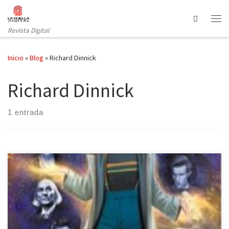
Saltar al contenido
Search
Revista Digital
Inicio
»
Blog
»
Richard Dinnick
Richard Dinnick
1 entrada
Fandogamia publica el inicio de la historia de la Doctora
decimotercera en el cómic Doctor Who: las muchas vidas del
Doctor, escrito por Richard Dinnick. En el universo se ve viajar a una