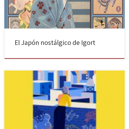
nuestros días: del tradicional cómic dirigido […]
El Japón nostálgico de Igort
«Contar una historia es una muestra de cariño», («A la perfección»,
Grand Union). «En los últimos tiempos adoro los fragmentos. No
concibo que un fragmento sea defectuoso o incompleto en
ningún sentido». Bien podría ser yo la que dijera esto mientras le
cuento a alguna amiga mi acuciante afición por […]