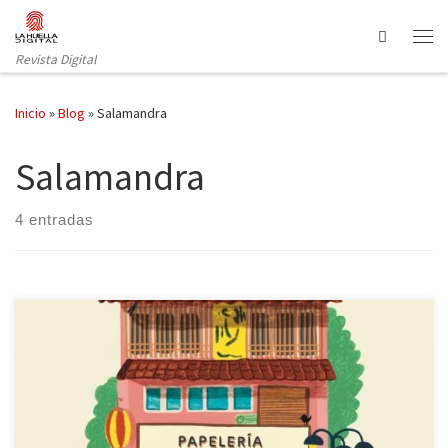
Saltar al contenido
Search
Revista Digital
Inicio
»
Blog
»
Salamandra
Salamandra
4 entradas
Los secretos de la papelería Shihodo de Kenji Ueda, publicado
por la editorial Salamandra en su sello Narrativa Salamandra, es
una apacible lectura en la que se potencian los sentimientos