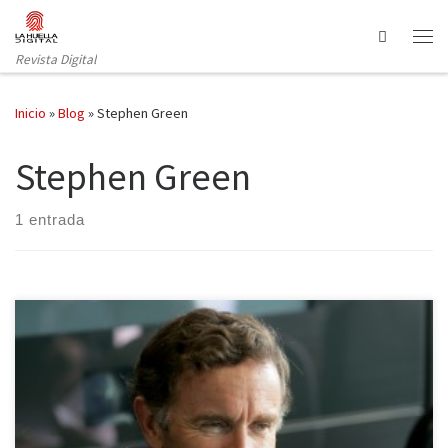
Saltar al contenido
Search
Revista Digital
Inicio
»
Blog
»
Stephen Green
Stephen Green
1 entrada
La filtración de los archivos del banco HSBC puso todas las miradas
sobre Stephen Green, ministro de Estado para el Comercio y la
Inversión, quien estuvo al frente del gigante bancario durante el