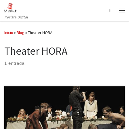
Saltar al contenido
Search
Revista Digital
Inicio
»
Blog
»
Theater HORA
Theater HORA
1 entrada
Los montajes del director suizo Milo Rau que han podido verse en
Barcelona en los últimos años —pensamos en Civil Wars o Five
Easy Pieces, por ejemplo— siguen todos un patrón bastante