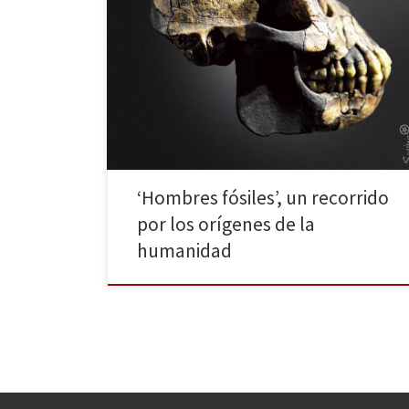
La editorial Capitán Swing publicó en mayo Hombres
fósiles, un maravilloso ensayo sobre los inicios del ser
humano. Kermit Pattison explica, analiza y cuenta los
grandes descubrimientos antropólogicos que se han
producido en los siglos XX y XXI, ejemplificándolo
todo ello con imágenes, mapas y gráficos; el
periodista acompañó sobre […]
‘Hombres fósiles’, un recorrido
por los orígenes de la
humanidad