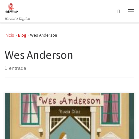
Saltar al contenido
Search
Revista Digital
Inicio
»
Blog
»
Wes Anderson
Wes Anderson
1 entrada
La editorial Lunweg ha publicado una bellísima obra ilustrada y
firmada por Nuria Díaz sobre Wes Anderson y su filmografía. Se
aprecia el cariño destinado al cineasta y el tiempo invertido en la