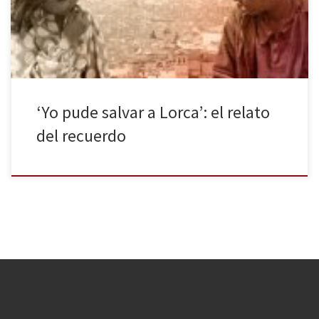
de muchos espacios sin llenar entre un abuelo espectador y un
retoño que vive ajeno al […]
‘Yo pude salvar a Lorca’: el relato
del recuerdo