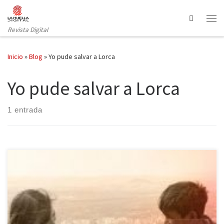
Saltar al contenido
Search
Revista Digital
Inicio
»
Blog
»
Yo pude salvar a Lorca
Yo pude salvar a Lorca
1 entrada
Yo pude salvar a Lorca es una novela del recuerdo escrita por
Víctor Amela y publicada por Destino. Una historia de silencios, de
caras irreconocibles para un nieto que fue un niño lector, además