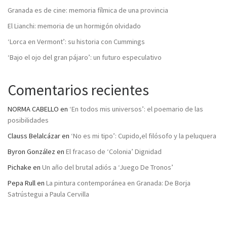
Granada es de cine: memoria fílmica de una provincia
El Lianchi: memoria de un hormigón olvidado
‘Lorca en Vermont’: su historia con Cummings
‘Bajo el ojo del gran pájaro’: un futuro especulativo
Comentarios recientes
NORMA CABELLO
en
‘En todos mis universos’: el poemario de las
posibilidades
Clauss Belalcázar
en
‘No es mi tipo’: Cupido,el filósofo y la peluquera
Byron González
en
El fracaso de ‘Colonia’ Dignidad
Pichake
en
Un año del brutal adiós a ‘Juego De Tronos’
Pepa Rull
en
La pintura contemporánea en Granada: De Borja
Satrústegui a Paula Cervilla