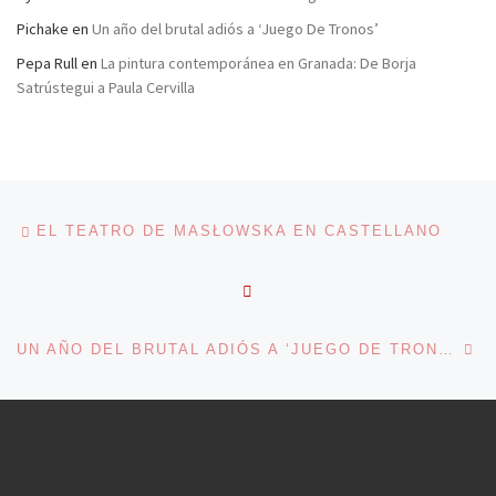
Pichake
en
Un año del brutal adiós a ‘Juego De Tronos’
Pepa Rull
en
La pintura contemporánea en Granada: De Borja
Satrústegui a Paula Cervilla
Navegación de entradas
Entrada anterior
EL TEATRO DE MASŁOWSKA EN CASTELLANO
VOLVER A LA LISTA DE 
En
UN AÑO DEL BRUTAL ADIÓS A ‘JUEGO DE TRONOS’