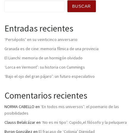
BUSCAR
Entradas recientes
‘Persépolis’ en su veinticinco aniversario
Granada es de cine: memoria fílmica de una provincia
El Lianchi: memoria de un hormigón olvidado
‘Lorca en Vermont’: su historia con Cummings
‘Bajo el ojo del gran pájaro’: un futuro especulativo
Comentarios recientes
NORMA CABELLO
en
‘En todos mis universos’: el poemario de las
posibilidades
Clauss Belalcázar
en
‘No es mi tipo’: Cupido,el filósofo y la peluquera
Byron González
en
El fracaso de ‘Colonia’ Dignidad