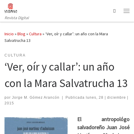
Saltar al contenido
Search
Revista Digital
Inicio
»
Blog
»
Cultura
»
‘Ver, oír y callar’: un año con la Mara
Salvatrucha 13
CULTURA
‘Ver, oír y callar’: un año
con la Mara Salvatrucha 13
por
Jorge M. Gómez Arancón
|
Publicada
lunes, 28 | diciembre |
2015
El antropológo
salvadoreño Juan José