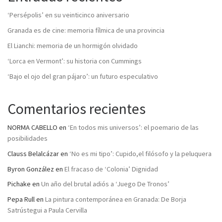
‘Persépolis’ en su veinticinco aniversario
Granada es de cine: memoria fílmica de una provincia
El Lianchi: memoria de un hormigón olvidado
‘Lorca en Vermont’: su historia con Cummings
‘Bajo el ojo del gran pájaro’: un futuro especulativo
Comentarios recientes
NORMA CABELLO
en
‘En todos mis universos’: el poemario de las
posibilidades
Clauss Belalcázar
en
‘No es mi tipo’: Cupido,el filósofo y la peluquera
Byron González
en
El fracaso de ‘Colonia’ Dignidad
Pichake
en
Un año del brutal adiós a ‘Juego De Tronos’
Pepa Rull
en
La pintura contemporánea en Granada: De Borja
Satrústegui a Paula Cervilla