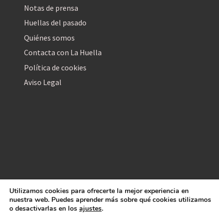
Notas de prensa
Huellas del pasado
Quiénes somos
Contacta con La Huella
Política de cookies
Aviso Legal
Utilizamos cookies para ofrecerte la mejor experiencia en
La Huella Digital
nuestra web. Puedes aprender más sobre qué cookies utilizamos
© 2026
– Todos los derechos reservados
o desactivarlas en los
ajustes
.