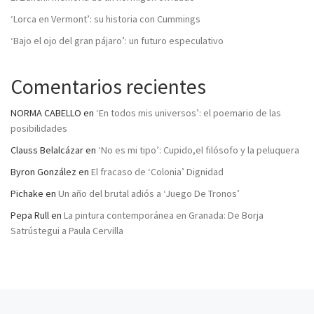
‘Lorca en Vermont’: su historia con Cummings
‘Bajo el ojo del gran pájaro’: un futuro especulativo
Comentarios recientes
NORMA CABELLO
en
‘En todos mis universos’: el poemario de las
posibilidades
Clauss Belalcázar
en
‘No es mi tipo’: Cupido,el filósofo y la peluquera
Byron González
en
El fracaso de ‘Colonia’ Dignidad
Pichake
en
Un año del brutal adiós a ‘Juego De Tronos’
Pepa Rull
en
La pintura contemporánea en Granada: De Borja
Satrústegui a Paula Cervilla
Entrada anterior