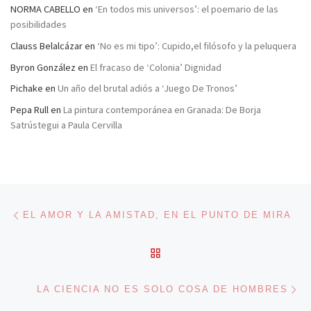
NORMA CABELLO
en
‘En todos mis universos’: el poemario de las
posibilidades
Clauss Belalcázar
en
‘No es mi tipo’: Cupido,el filósofo y la peluquera
Byron González
en
El fracaso de ‘Colonia’ Dignidad
Pichake
en
Un año del brutal adiós a ‘Juego De Tronos’
Pepa Rull
en
La pintura contemporánea en Granada: De Borja
Satrústegui a Paula Cervilla
Navegación de entradas
Entrada anterior
EL AMOR Y LA AMISTAD, EN EL PUNTO DE MIRA
VOLVER A LA LISTA DE 
En
LA CIENCIA NO ES SOLO COSA DE HOMBRES