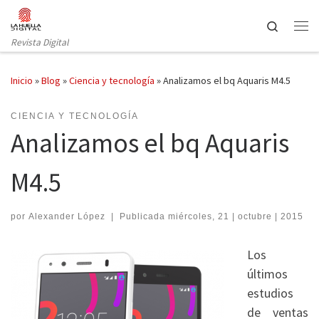
Saltar al contenido
Search
Revista Digital
Inicio
»
Blog
»
Ciencia y tecnología
»
Analizamos el bq Aquaris M4.5
CIENCIA Y TECNOLOGÍA
Analizamos el bq Aquaris
M4.5
por
Alexander López
|
Publicada
miércoles, 21 | octubre | 2015
Los
últimos
estudios
de ventas