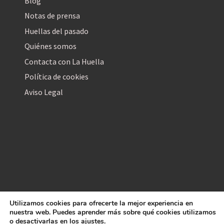
Blog
Notas de prensa
Huellas del pasado
Quiénes somos
Contacta con La Huella
Política de cookies
Aviso Legal
Utilizamos cookies para ofrecerte la mejor experiencia en
La Huella Digital
nuestra web. Puedes aprender más sobre qué cookies utilizamos
© 2026
– Todos los derechos reservados
o desactivarlas en los
ajustes
.