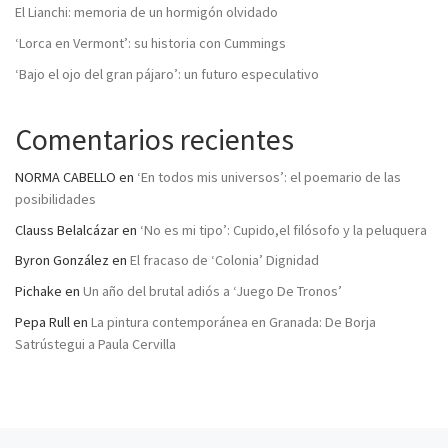
El Lianchi: memoria de un hormigón olvidado
‘Lorca en Vermont’: su historia con Cummings
‘Bajo el ojo del gran pájaro’: un futuro especulativo
Comentarios recientes
NORMA CABELLO
en
‘En todos mis universos’: el poemario de las
posibilidades
Clauss Belalcázar
en
‘No es mi tipo’: Cupido,el filósofo y la peluquera
Byron González
en
El fracaso de ‘Colonia’ Dignidad
Pichake
en
Un año del brutal adiós a ‘Juego De Tronos’
Pepa Rull
en
La pintura contemporánea en Granada: De Borja
Satrústegui a Paula Cervilla