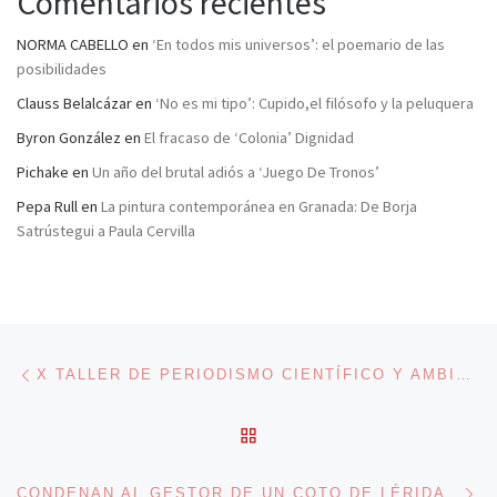
Comentarios recientes
NORMA CABELLO
en
‘En todos mis universos’: el poemario de las
posibilidades
Clauss Belalcázar
en
‘No es mi tipo’: Cupido,el filósofo y la peluquera
Byron González
en
El fracaso de ‘Colonia’ Dignidad
Pichake
en
Un año del brutal adiós a ‘Juego De Tronos’
Pepa Rull
en
La pintura contemporánea en Granada: De Borja
Satrústegui a Paula Cervilla
Navegación de entradas
Entrada anterior
X TALLER DE PERIODISMO CIENTÍFICO Y AMBIENTAL
VOLVER A LA LISTA DE 
En
CONDENAN AL GESTOR DE UN COTO DE LÉRIDA POR USAR VENENO