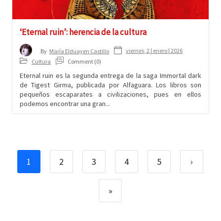
‘Eternal ruin’: herencia de la cultura
viernes, 2 | enero | 2026
By
María Elduayen Castillo
Cultura
Comment (0)
Eternal ruin es la segunda entrega de la saga Immortal dark
de Tigest Girma, publicada por Alfaguara. Los libros son
pequeños escaparates a civilizaciones, pues en ellos
podemos encontrar una gran...
1
2
3
4
5
›
»