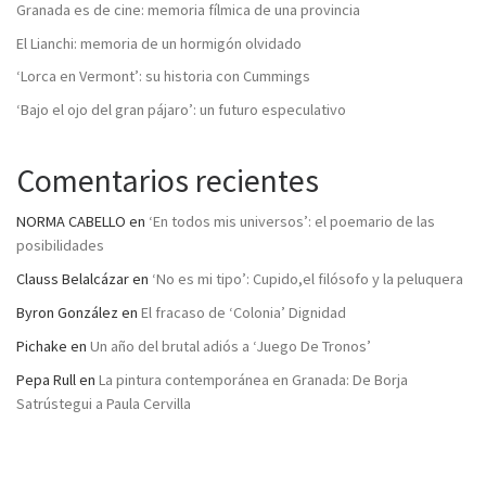
Granada es de cine: memoria fílmica de una provincia
El Lianchi: memoria de un hormigón olvidado
‘Lorca en Vermont’: su historia con Cummings
‘Bajo el ojo del gran pájaro’: un futuro especulativo
Comentarios recientes
NORMA CABELLO
en
‘En todos mis universos’: el poemario de las
posibilidades
Clauss Belalcázar
en
‘No es mi tipo’: Cupido,el filósofo y la peluquera
Byron González
en
El fracaso de ‘Colonia’ Dignidad
Pichake
en
Un año del brutal adiós a ‘Juego De Tronos’
Pepa Rull
en
La pintura contemporánea en Granada: De Borja
Satrústegui a Paula Cervilla