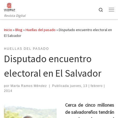
Saltar al contenido
Search
Revista Digital
Inicio
»
Blog
»
Huellas del pasado
»
Disputado encuentro electoral en
El Salvador
HUELLAS DEL PASADO
Disputado encuentro
electoral en El Salvador
por
Marta Ramos Méndez
|
Publicada
jueves, 13 | febrero |
2014
Cerca de cinco millones
de salvadoreños tendrán