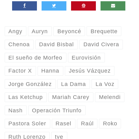
Angy
Auryn
Beyoncé
Brequette
Chenoa
David Bisbal
David Civera
El sueño de Morfeo
Eurovisión
Factor X
Hanna
Jesús Vázquez
Jorge González
La Dama
La Voz
Las Ketchup
Mariah Carey
Melendi
Nash
Operación Triunfo
Pastora Soler
Rasel
Raúl
Roko
Ruth Lorenzo
tve