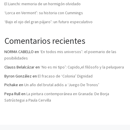
El Lianchi: memoria de un hormigón olvidado
‘Lorca en Vermont’: su historia con Cummings
‘Bajo el ojo del gran pájaro’: un futuro especulativo
Comentarios recientes
NORMA CABELLO
en
‘En todos mis universos’: el poemario de las
posibilidades
Clauss Belalcázar
en
‘No es mi tipo’: Cupido,el filósofo y la peluquera
Byron González
en
El fracaso de ‘Colonia’ Dignidad
Pichake
en
Un año del brutal adiós a ‘Juego De Tronos’
Pepa Rull
en
La pintura contemporánea en Granada: De Borja
Satrústegui a Paula Cervilla