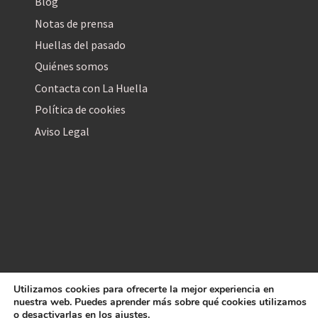
Blog
Notas de prensa
Huellas del pasado
Quiénes somos
Contacta con La Huella
Política de cookies
Aviso Legal
Utilizamos cookies para ofrecerte la mejor experiencia en
La Huella Digital
nuestra web. Puedes aprender más sobre qué cookies utilizamos
© 2026
– Todos los derechos reservados
o desactivarlas en los
ajustes
.